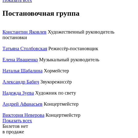
Показать всех
Постановочная группа
Константин Яковлев
Художественный руководитель
постановки
Татьяна Столбовская
Режиссёр-постановщик
Елена Иващенко
Музыкальный руководитель
Наталья Шабалина
Хормейстер
Александр Бабич
Звукорежиссёр
Надежда Зуева
Художник по свету
Андрей Афанасьев
Концертмейстер
Виктория Неверова
Концертмейстер
Показать всех
Билетов нет
в продаже