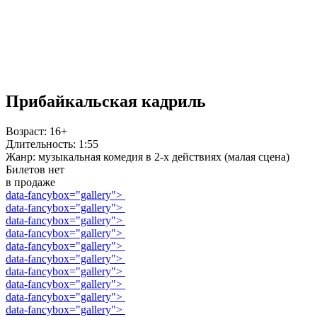
Прибайкальская кадриль
Возраст:
16+
Длительность:
1:55
Жанр:
музыкальная комедия в 2-х действиях (малая сцена)
Билетов нет
в продаже
data-fancybox="gallery">
data-fancybox="gallery">
data-fancybox="gallery">
data-fancybox="gallery">
data-fancybox="gallery">
data-fancybox="gallery">
data-fancybox="gallery">
data-fancybox="gallery">
data-fancybox="gallery">
data-fancybox="gallery">