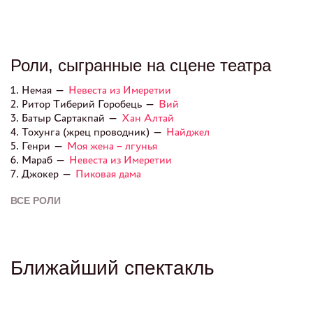
Роли, сыгранные на сцене театра
1. Немая —
Невеста из Имеретии
2. Ритор Тиберий Горобець —
Вий
3. Батыр Сартакпай —
Хан Алтай
4. Тохунга (жрец проводник) —
Найджел
5. Генри —
Моя жена – лгунья
6. Мараб —
Невеста из Имеретии
7. Джокер —
Пиковая дама
ВСЕ РОЛИ
Ближайший спектакль