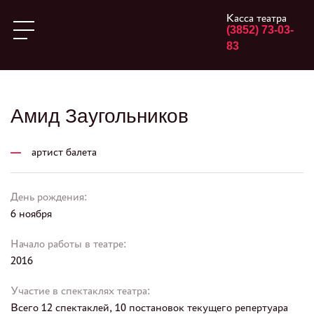
Касса театра
(3852) 73-03-
83
Амид Заугольников
артист балета
День рождения:
6 ноября
Начало работы в театре:
2016
Участие в спектаклях театра:
Всего 12 спектаклей, 10 постановок текущего репертуара