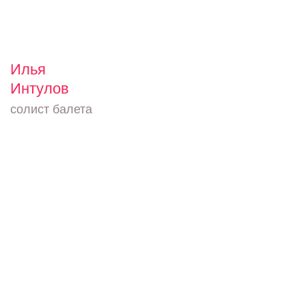
Илья
Интулов
солист балета