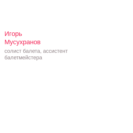
Игорь
Мусухранов
солист балета, ассистент
балетмейстера