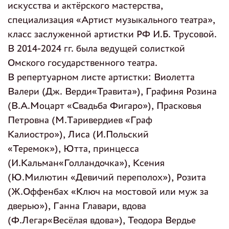
искусства и актёрского мастерства,
специализация «Артист музыкального театра»,
класс заслуженной артистки РФ И.Б. Трусовой.
В 2014-2024 гг. была ведущей солисткой
Омского государственного театра.
В репертуарном листе артистки: Виолетта
Валери (Дж. Верди«Травита»), Графиня Розина
(В.А.Моцарт «Свадьба Фигаро»), Прасковья
Петровна (М.Таривердиев «Граф
Калиостро»), Лиса (И.Польский
«Теремок»), Ютта, принцесса
(И.Кальман«Голландочка»), Ксения
(Ю.Милютин «Девичий переполох»), Розита
(Ж.Оффенбах «Ключ на мостовой или муж за
дверью»), Ганна Главари, вдова
(Ф.Легар«Весёлая вдова»), Теодора Вердье