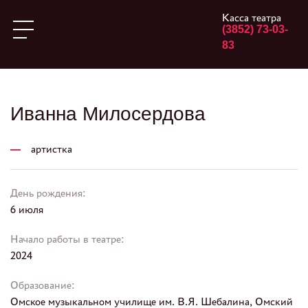
Касса театра
(3852) 73-03-
83
Иванна Милосердова
артистка
День рождения:
6 июля
Начало работы в театре:
2024
Образование:
Омское музыкальном училище им. В.Я. Шебалина, Омский