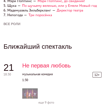
4. Мэри Поппинс —
Мэри Поппинс, до свидания!
5. Щука —
По щучьему веленью, или у Емели Новый год
6. Мадемуазель Зильберкланг —
Директор театра
7. Непогода —
Три поросёнка
ВСЕ РОЛИ
Ближайший спектакль
21
Не первая любовь
музыкальная комедия
18:30
12+
1:30
еще
9 фото