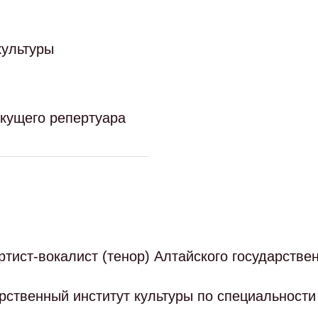
культуры
екущего репертуара
ртист-вокалист (тенор) Алтайского государстве
арственный институт культуры по специальности