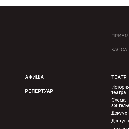
ПРИЕМ
КАССА 
АФИША
ТЕАТР
Истори
РЕПЕРТУАР
театра
Схема
зритель
Докуме
Доступн
Техниче