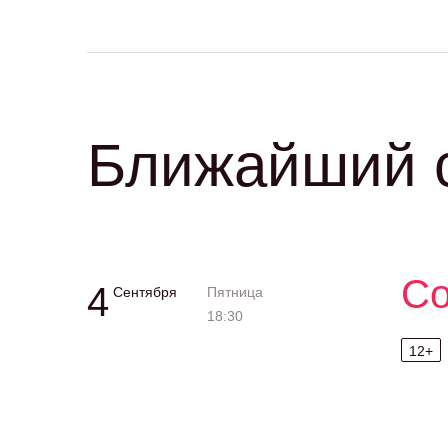
Ближайший с
Со
4
Сентября
Пятница
18:30
12+