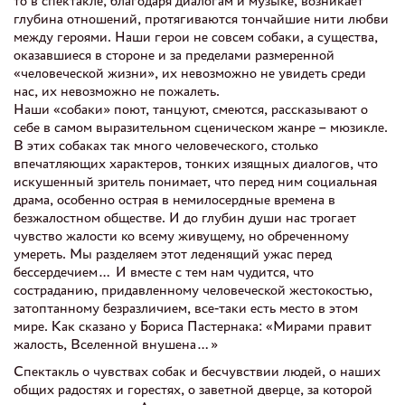
то в спектакле, благодаря диалогам и музыке, возникает
глубина отношений, протягиваются тончайшие нити любви
между героями. Наши герои не совсем собаки, а существа,
оказавшиеся в стороне и за пределами размеренной
«человеческой жизни», их невозможно не увидеть среди
нас, их невозможно не пожалеть.
Наши «собаки» поют, танцуют, смеются, рассказывают о
себе в самом выразительном сценическом жанре – мюзикле.
В этих собаках так много человеческого, столько
впечатляющих характеров, тонких изящных диалогов, что
искушенный зритель понимает, что перед ним социальная
драма, особенно острая в немилосердные времена в
безжалостном обществе. И до глубин души нас трогает
чувство жалости ко всему живущему, но обреченному
умереть. Мы разделяем этот леденящий ужас перед
бессердечием… И вместе с тем нам чудится, что
состраданию, придавленному человеческой жестокостью,
затоптанному безразличием, все-таки есть место в этом
мире. Как сказано у Бориса Пастернака: «Мирами правит
жалость, Вселенной внушена…»
Спектакль о чувствах собак и бесчувствии людей, о наших
общих радостях и горестях, о заветной дверце, за которой