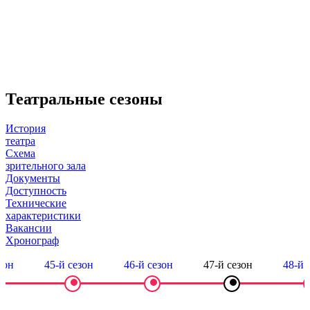
Театральные сезоны
История
театра
Схема
зрительного зала
Документы
Доступность
Технические
характеристики
Вакансии
Хронограф
зон
45-й сезон
46-й сезон
47-й сезон
48-й 