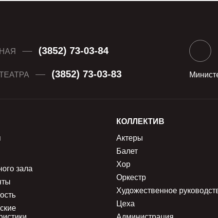
(3852) 73-03-84
НАЯ
(3852) 73-03-83
ТЕАТРА
Министе
КОЛЛЕКТИВ
я
Актеры
Балет
Хор
ного зала
Оркестр
нты
Художественное руководст
ость
Цеха
ские
ристики
Администрация