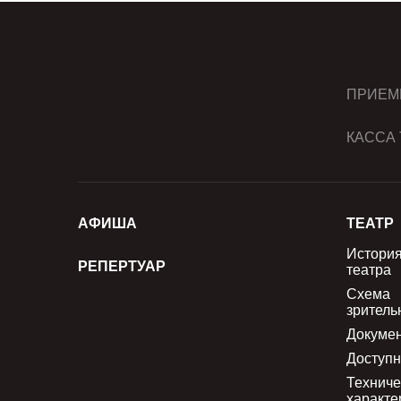
ПРИЕМ
КАССА 
АФИША
ТЕАТР
Истори
РЕПЕРТУАР
театра
Схема
зритель
Докуме
Доступн
Техниче
характе