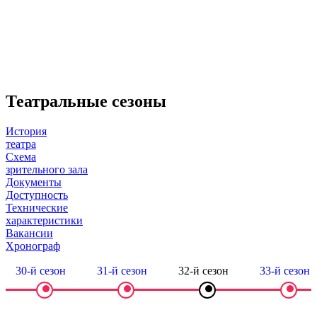
Театральные сезоны
История
театра
Схема
зрительного зала
Документы
Доступность
Технические
характеристики
Вакансии
Хронограф
30-й сезон
31-й сезон
32-й сезон
33-й сезон